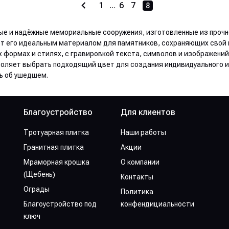
1
...
6
7
8
ые и надёжные мемориальные сооружения, изготовленные из прочно
т его идеальным материалом для памятников, сохраняющих свой 
 формах и стилях, с гравировкой текста, символов и изображений
озволяет выбрать подходящий цвет для создания индивидуального
ь об ушедшем.
Благоустройство
Для клиентов
Тротуарная плитка
Наши работы
Гранитная плитка
Акции
Мраморная крошка
О компании
(Щебень)
Контакты
Ограды
Политика
Благоустройство под
конфендициальности
ключ