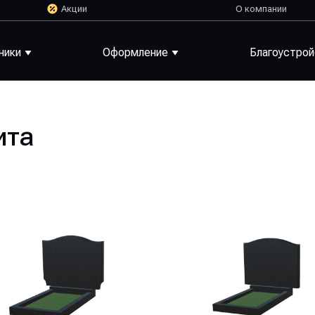
Акции
О компании
ники
Оформление
Благоустро
ита