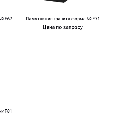
№ F67
Памятник из гранита форма № F71
Цена по запросу
№ F81