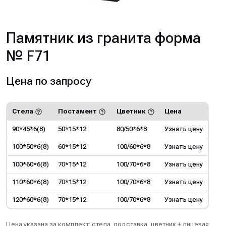
Памятник из гранита форма
№ F71
Цена по запросу
Стела
Постамент
Цветник
Цена
90*45*6(8)
50*15*12
80/50*6*8
Узнать цену
100*50*6(8)
60*15*12
100/60*6*8
Узнать цену
100*60*6(8)
70*15*12
100/70*6*8
Узнать цену
110*60*6(8)
70*15*12
100/70*6*8
Узнать цену
120*60*6(8)
70*15*12
100/70*6*8
Узнать цену
Цена указана за комплект: стела, подставка, цветник + лицевая