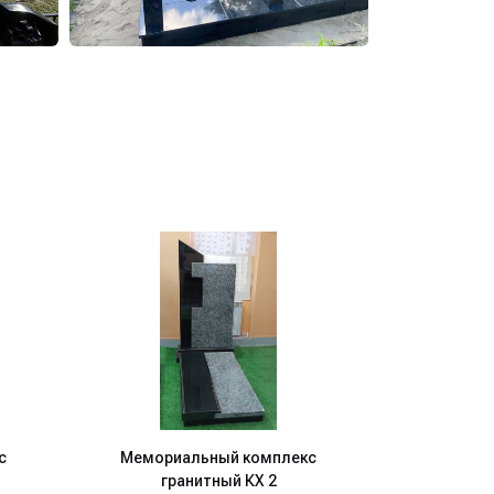
с
Мемориальный комплекс
Мемори
гранитный КХ 2
гр