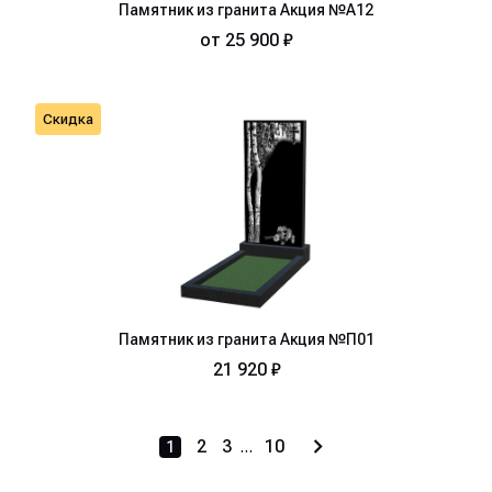
Памятник из гранита Акция №А12
от
25 900 ₽
Скидка
Памятник из гранита Акция №П01
21 920 ₽
2
3
...
10
1